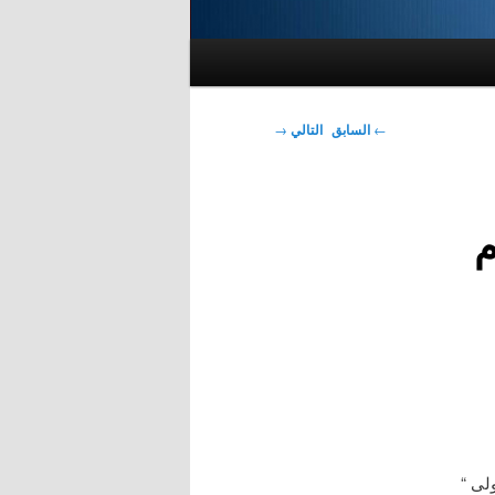
تصفّح
←
السابق
التالي
→
المقالات