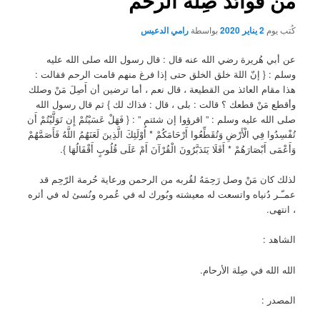
من فوائد صِلة الرحم
كُتب يوم
2 يناير 2020
بواسطة
رامي الدعيس
عن أبي هُريرة رضي الله عنه قال : قال رسول الله صلى الله عليه
وسلم : { إنّ اللهَ خلق الخلق حتى إذا فرغ منهم قامت الرحم فقالت :
هذا مقام العائذ من القطيعة ، قال نعم ، أما ترضين أن أَصِلَ مَنْ وصلك
وأقطع مَنْ قطعك ؟ قالت : بلى ، قال : فذاك لك } ثم قال رسول الله
صلى الله عليه وسلم : ” اقرؤوا إن شئتم ” : { فَهَلْ عَسَيْتُمْ إِن تَوَلَّيْتُمْ أَن
تُفْسِدُوا فِي الْأَرْضِ وَتُقَطِّعُوا أَرْحَامَكُمْ * أُوْلَئِكَ الَّذِينَ لَعَنَهُمُ اللَّهُ فَأَصَمَّهُمْ
وَأَعْمَى أَبْصَارَهُمْ * أَفَلَا يَتَدَبَّرُونَ الْقُرْآنَ أَمْ عَلَى قُلُوبٍ أَقْفَالُهَا }.
لذلك كان مَنْ وصل رَحِمَهُ لقُربه من الرحمن ورعاية حُرمة الرّحِم قد
عمـّـر دُنياه واتسعت له معيشته وبُورك له في عُمره ونُسئ له في أثره
، انتهى.
الشاهد :
الله الله في صِلة الأرحام.
المصدر :