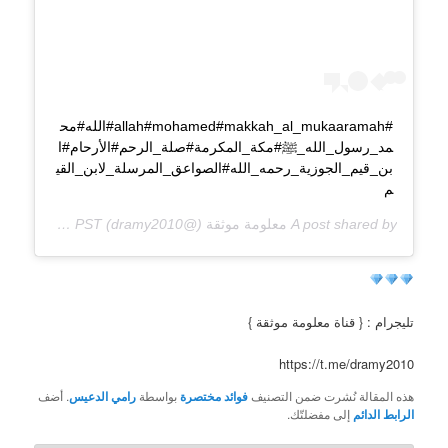
#allah#mohamed#makkah_al_mukaaramah#الله#مح
مد_رسول_الله_ﷺ#مكة_المكرمة#صلة_الرحم#الأرحام#ا
بن_قيم_الجوزية_رحمه_الله#الصواعق_المرسلة_لابن_القي
م
A post shared by
معلومة موثقة
(@dramy2010) on
Jan 1, 2020 at 9:58pm PST
تليجرام : { قناة معلومة موثقة }
https://t.me/dramy2010
هذه المقالة نُشرت ضمن التصنيف
فوائد مختصرة
بواسطة
رامي الدعيس
. أضف
الرابط الدائم
إلى مفضلتّك.