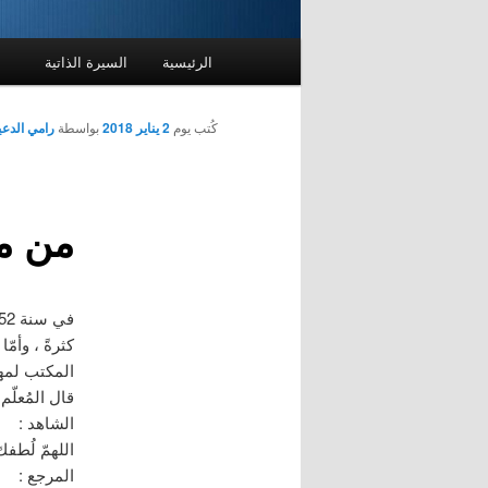
القائمة
الرئيسية
السيرة الذاتية
الرئيسية
كُتب يوم
2 يناير 2018
بواسطة
رامي الدع
من م
كثرةً ، وأمّ
المكتب لمه
قال المُعلّم
الشاهد :
اللهمّ لُطف
المرجع :