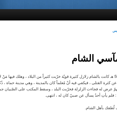
يس
آسي الشام
في سنة 552 هـ كانت بالشام زلازل كثيرة قويّة خرّبت كثيراً من البلاد ، وهلك فيها مَنْ
ا عن كثرة القتلى ، فيكفي فيه أنّ مُعلماً كان بالمدينة ، وهي مدينة حماة ، ذُك
مّ عرض له فجاءت الزلزلة فخرّبت البلد ، وسقط المكتب على الصّبيان جم
 : فلم يأتِ أحدٌ يسأل عن صبيّ كان له ، انتهى.
ك لُطفك بأهل الشام.