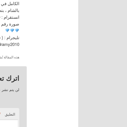
بالشام ، ب
انستقرام : dramy2010
صورة رقم : 97
تليجرام : { 
/dramy2010
هذه المقالة 
اترك تعل
لن يتم نشر ع
*
التعليق