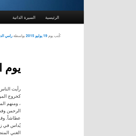
القائمة
الرئيسية
السيرة الذاتية
الرئيسية
كُتب يوم
19 يوليو 2015
بواسطة
رامي ال
يوم ا
رأيت الناس 
كخروج الموت
، ومنهم الم
عطاشاً. وقا
يُداس في زح
الغني المتص