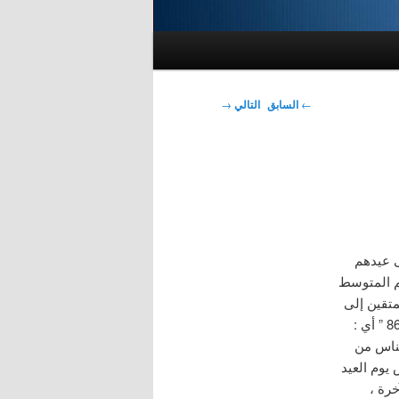
تصفّح
←
السابق
التالي
→
المقالات
ى عيدهم
هم المتوسط
متقين إلى
الرحمن وفدا ” ” مريم : 85 ” أي : ركباناً ، ” ونسوق المجرمين إلى جهنم وردا ” ” مريم : 86 ” أي :
لناس من
يوم العيد
رة ،