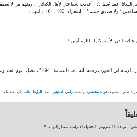
ر السائل فقد يُعطى : ” أعددت شفاعتي لأهل الكبائر ” ، ومنهم من لا يُعطف 
ين * ولا صديق حميم ” ” الشعراء : 100 ، 101 “. انتهى.
اقبتنا في الأمور كلها ، اللهم آمين !
صيد الخاطر ، الإمام ابن الجوزي رحمه الله ، ط / اليمامة ” 494 ” ، 
نُشرت ضمن التصنيف
فوائد مختصرة
بواسطة
رامي الدعيس
. أضف
الرابط الدائم
إلى مفضلتّك.
يقاً
*
نوان بريدك الإلكتروني.
الحقول الإلزامية مشار إليها بـ