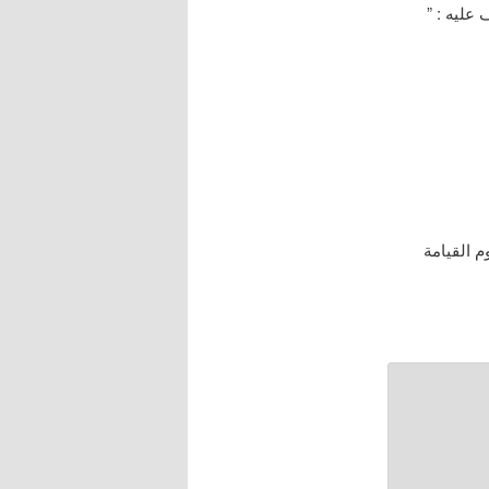
عليه : ”
فصل : يوم العيد ويوم القيامة