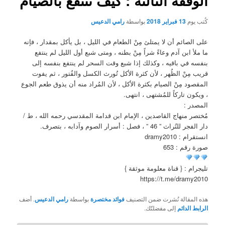
الوقفة الثالثة : كيف تنتفعُ بالصيام
كُتب يوم
13 فبراير 2018
بواسطة
رامي الدعيس
على الصائم أن لا يمتلئ مِنْ الطعام في الليل ، بل يأكل بمقدار ، فإنه
ما ملأ ابن آدم وعاءً شراً مِنْ بطنه ، ومتى شبع أول الليل لم ينتفع
بنفسه في باقيه ، وكذلك إذا شبع وقت السحر لم ينتفع بنفسه إلى
قريب مِنْ الظُهر ، لأن كثرة الأكل تُورث الكسل والفُتور ، ثم يفوت
المقصود مِنْ الصيام بكثرة الأكل ، لأن المُراد منه أن يذوق طعم الجوع
، ويكون تاركاً للمُشتهى ، انتهى.
المصدر :
مُختصر منهاج القاصدين ، الإمام ابن قدامة المقدسي رحمه الله ، ط /
دار الفجر للتُراث ” 46 ” ، فصل : أسرار الصوم وآدابه ، بتصرف.
انستقرام : dramy2010
صورة رقم : 653
تليجرام : { قناة معلومة موثقة }
https://t.me/dramy2010
هذه المقالة نُشرت ضمن التصنيف
فوائد مختصرة
بواسطة
رامي الدعيس
. أضف
الرابط الدائم
إلى مفضلتّك.