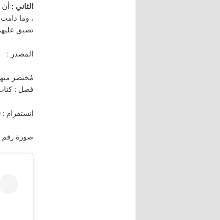
الثاني :
أن ف
، وما دامت
تضيق عليهم
المصدر :
فصل : كتاب
انستقرام : dramy2010
صورة رقم : 52