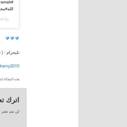
الله#مح
ed by
تليجرام : { 
/dramy2010
هذه المقالة 
اترك تعل
لن يتم نشر ع