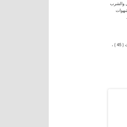
كل والشرب
شهوات
مُختصر منهاج القاصدين ، الإمام ابن قدامة المقدسي رحمه الله ، ط / دار الفجر للتُراث { 45 } ،