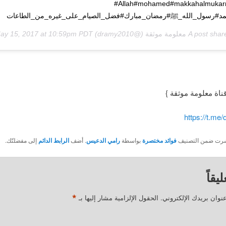
#Allah#mohamed#makkahalmukarramah#
مد#رسول_الله_ﷺ#رمضان_مبارك#فضل_الصيام_على_غيره_من_الطاعات
A post shar
معلومة موثقة
(@dramy2010) on
ay 15, 2017 at 10:59pm PDT
قناة معلومة موثقة }
https://t.me
نُشرت ضمن التصنيف
فوائد مختصرة
بواسطة
رامي الدعيس
. أضف
الرابط الدائم
إلى مفضلتّك.
يقاً
*
نوان بريدك الإلكتروني.
الحقول الإلزامية مشار إليها بـ