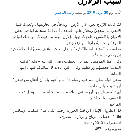
سبب الزلازل
كُتب يوم
20 أبريل 2016
بواسطة
رامي الدعيس
لمّا كانت الرّياح تجولُ في الأرض ، وتدخُلُ في تجاويفها ، وتُحدِثُ فيها
الأبخرة ثم تنخفِقُ ويتعذّر عليها المنفذ : أذن اللهُ سبحانه لها في بعض
الأحيان بالتّنفُسِ ، فتُحدِثُ فيها الزّلازل العِظام ، فيحدُثُ من ذلك لعبادهِ
الخوفُ والخشيةُ والإنابة والإقلاع عن
معاصيه والتّضرُع إليه والنّدمُ ، كما قال بعضُ السّلفِ وقد زُلزلت الأرضُ :
إنّ ربّكُم يستعتبُكُم.
وقال أميرُ المؤمنين عمر بن الخطاب رضي الله عنه – وقد زُلزلت
المدينةُ فخطبهُم وَوعظهُم وقال : لئن عادت لا أُساكنكم فيها ، انتهى.
الشاهد :
معنى قوله صلى الله عليه وسلم : ” … و أعوذ بك أن أُغتال من تحتي ” ،
أبو داود ، وابن ماجه.
أي : أعوذ بك من أن يجيئني البلاء من حيث لا أشعر به ، وقيل : هو
الخسف ، والله أعلم.
المرجع :
قل انظروا ، الإمام ابن قيمّ الجوزية رحمه الله ، ط / المكتب الإسلامي ”
156 ” ، فصل : الرياح والزلازل ، بتصرف.
انستقرام : dramy2010
صورة رقم : 457