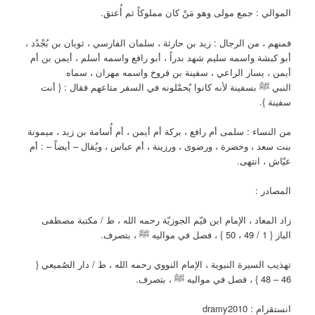
الموالي : جمع مولى وهو مَنْ كان مملوكاً ثم أُعتق.
فمنهم ، من الرجال : زيد بن حارثة ، سلمان الفارسي ، ثوبان بن بُجْدُد ،
أبو كبشة واسمه سليم شهد بدراً ، أبو رافع واسمه أسلم ، أيمن بن أم
أيمن ، يسار الراعي ، سفينة بن فروخ واسمه مهران ، سماه
النبي ﷺ بسفينة لأنه كانوا يُحمْلونه في السفر متاعهم فقال : { أنت
سفينة }.
من النساء : سلمى أم رافع ، بركة أم أيمن ، أم أُسامة بن زيد ، ميمونة
بنت سعد ، وخضرة ، ورضوى ، ورزينة ، أم عباس ، ويُقال – أيضاً – : أم
عيّاش ، انتهى.
المصادر :
زاد المعاد ، الإمام ابن قيّم الجوزيّة رحمه الله ، ط / مكتبة مصطفى
الباز { 1 / 49 ، 50 } ، فصل في مواليه ﷺ ، بتصرف.
تهذيب السيرة النبوية ، الإمام النووي رحمه الله ، ط / دار الصُميعي {
46 – 48 } ، فصل في مواليه ﷺ ، بتصرف.
انستقرام : dramy2010