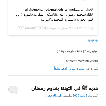
##allah#mohamed#makkah_al_mukaaramah
#الله#محمد_رسول_الله_ﷺ#مكة_المكرمة#النووي#ابن_
قيم_الجوزية#السيرة_المحمدية#مواليه
A post shared by
معلومة موثقة
(@dramy2010) on
Apr 23, 2020 at 6:01pm PDT
تيليجرام : { قناة معلومة موثقة }
https://t.me/dramy2010
نُشِرت في
السيرة النبوية
|
أضف تعليقاً
هديه ﷺ في التهنئة بقدوم رمضان
كُتب يوم
5 يونيو 2020
بواسطة
رامي الدعيس