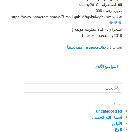
انستقرام : dramy2010
صورة رقم : 996
https://www.instagram.com/p/B-rnh-LguK8/?igshid=yfs7rwe57662
تيليجرام : { قناة معلومة موثقة }
https://t.me/dramy2010
نُشِرت في
فوائد مختصرة
|
أضف تعليقاً
تصفّح
→
المواضيع الأقدم
المقالات
ب
ح
ث
تصنيفات
uncategorized
أسماء الله الحسنى
الأوائل
الحجّ