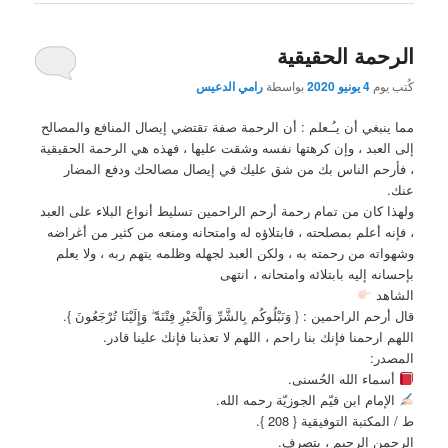
الرحمة الحقيقية
كُتب يوم
4 يونيو 2020
بواسطة
رامي الدعيس
مما ينبغي أن يـُـعلم : أن الرحمة صفة تقتضي إيصال المنافع والمصالح
إلى العبد ، وإن كرهتها نفسه وشقت عليها ، فهذه هي الرحمة الحقيقية
، فأرحم الناس بك من شق عليك في إيصال مصالحك ودفع المضار
عنك.
ولهذا كان من تمام رحمة أرحم الراحمين تسليط أنواع البلاء على العبد
، فإنه أعلم بمصلحته ، فابتلاؤه له وامتحانه ومنعه من كثير من أغراضه
وشهواته من رحمته به ، ولكن العبد لجهله وظلمه يتهم ربه ، ولا يعلم
بإحسانه إليه بابتلائه وامتحانه ، انتهى
الشاهد
قال أرحم الراحمين : { وَنَبْلُوكُم بِالشَّرِّ وَالْخَيْرِ فِتْنَةً ۖ وَإِلَيْنَا تُرْجَعُونَ }.
اللهم ارحمنا فإنك بنا راحم ، اللهم لا تعذبنا فإنك علينا قادر.
المصدر:
أسماء الله الحُسنى.
الإمام ابن قيّم الجوزيّة رحمه الله.
ط / المكتبة التوفيقية { 208 }.
الرحمن الرحيم ، بتصرف.