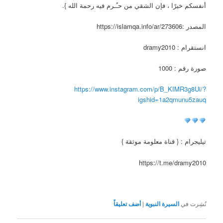
أنفسكم خيرًا ، فإن الشقي من حـُـرم فيه رحمة الله }.
المصدر :https://islamqa.info/ar/273606
انستقرام : dramy2010
صورة رقم : 1000
https://www.instagram.com/p/B_KIMR3g8Ui/?
igshid=1a2qmunu5zauq
تيليجرام : { قناة معلومة موثقة }
https://t.me/dramy2010
نُشِرت في
السيرة النبوية
|
أضف تعليقاً