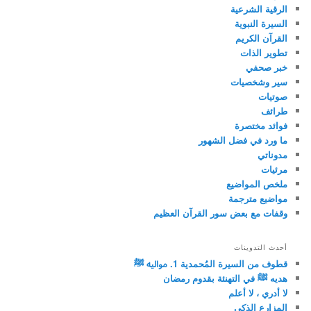
الرقية الشرعية
السيرة النبوية
القرآن الكريم
تطوير الذات
خبر صحفي
سير وشخصيات
صوتيات
طرائف
فوائد مختصرة
ما ورد في فضل الشهور
مدوناتي
مرئيات
ملخص المواضيع
مواضيع مترجمة
وقفات مع بعض سور القرآن العظيم
أحدث التدوينات
قطوف من السيرة المُحمدية 1. مواليه ﷺ
هديه ﷺ في التهنئة بقدوم رمضان
لا أدري ، لا أعلم
المزارع الذكي