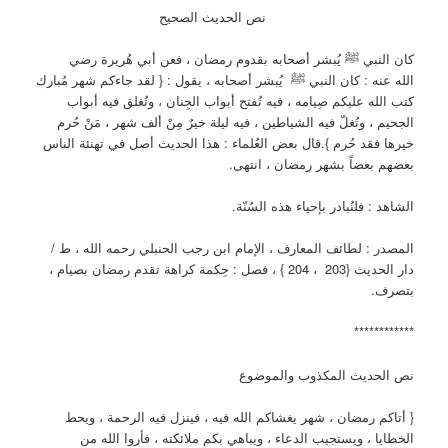
نص الحديث الصحيح
كان النبي ﷺ يُبشر أصحابه بقدوم رمضان ، فعن أبي هُريرة رضي
الله عنه : كان النبي ﷺ يُبشر أصحابه ، يقول : { لقد جاءكم شهر مُبارك
كتب الله عليكم صِيامه ، فيه تُفتح أبواب الجِنان ، وتُغلق فيه أبواب
الجحيم ، وتُغلّ فيه الشياطين ، فيه ليلة خيرٌ مِنْ ألف شهر ، مَنْ حُرم
خيرها فقد حُرم }.قال بعض العُلماء : هذا الحديث أصل في تهنئة الناس
بعضهم بعضاً بشهر رمضان ، انتهى.
الشاهد : فلنُبادر بإحياء هذه السُنّة.
المصدر : لطائف المعارف ، الإمام ابن رجب الحنبلي رحمه الله ، ط /
دار الحديث {203 ، 204 } ، فصل : حِكمة كراهة تقدم رمضان بصيام ،
بتصرف.
************
نص الحديث المكذوب والموضوع
{ أتاكم رمضان ، شهر يغشاكم الله فيه ، فينزل فيه الرحمة ، ويحط
الخطايا ، ويستجيب الدعاء ، ويباهي بكم ملائكته ، فأروا الله من