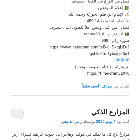
فصل في الورع في الفتيا ، بتصرف.
إعلام الموقعين.
الإمام ابن قيّم الجوزيّة رحمه الله.
ط / دار الحديث { 4 / 459 }.
فصل : من أفتى وليس أهلاً للفتوى آثم ، بتصرف.
انستقرام : dramy2010
صورة رقم : 998
https://www.instagram.com/p/B-5_S7tgLiD/?
igshid=1m8ybajept0q4
تيليجرام : { قناة معلومة موثقة }
https://t.me/dramy2010
نُشِرت في
طرائف
|
أضف تعليقاً
المزارع الذكي
كُتب يوم
4 يونيو 2020
بواسطة
رامي الدعيس
مزارعٌ باع كل ما يملك في هولندا وهاجر إلى جنوب أفريقيا لشراء أرض