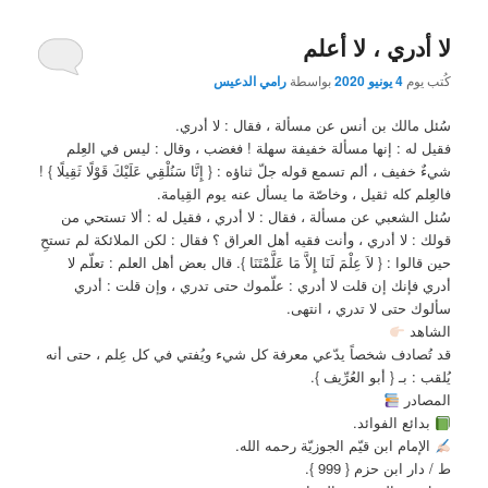
لا أدري ، لا أعلم
كُتب يوم
4 يونيو 2020
بواسطة
رامي الدعيس
سُئل مالك بن أنس عن مسألة ، فقال : لا أدري.
فقيل له : إنها مسألة خفيفة سهلة ! فغضب ، وقال : ليس في العِلم
شيءٌ خفيف ، ألم تسمع قوله جلّ ثناؤه : { إِنَّا سَنُلْقِي عَلَيْكَ قَوْلًا ثَقِيلًا } !
فالعِلم كله ثقيل ، وخاصّة ما يسأل عنه يوم القِيامة.
سُئل الشعبي عن مسألة ، فقال : لا أدري ، فقيل له : ألا تستحي من
قولك : لا أدري ، وأنت فقيه أهل العراق ؟ فقال : لكن الملائكة لم تستحِ
حين قالوا : { لاَ عِلْمَ لَنَا إِلاَّ مَا عَلَّمْتَنَا }. قال بعض أهل العلم : تعلّم لا
أدري فإنك إن قلت لا أدري : علّموك حتى تدري ، وإن قلت : أدري
سألوك حتى لا تدري ، انتهى.
الشاهد
قد تُصادف شخصاً يدّعي معرفة كل شيء ويُفتي في كل عِلم ، حتى أنه
يُلقب : بـ { أبو العُرِّيف }.
المصادر
بدائع الفوائد.
الإمام ابن قيّم الجوزيّة رحمه الله.
ط / دار ابن حزم { 999 }.