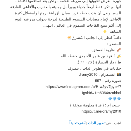
كبيرة بغرض تحويلها إلى مزرعة ضخمة ، ولكن بعد استلامها اكتشف
أنها لم تكن فقط أرضاً جدباء وبوراً بل ومليئة بالعقارب والأفاعي القاذفة
للسم. وبدل أن يندب حظه قرر نسيان الزراعة برمتها واستغلال كثرة
الأفاعي لإنتاج مضادات للسموم الطبيعية لدرجة تحولت مزرعته اليوم
إلى أكبر منتج للقاحات السموم في العالم ، انتهى.
الشاهد
دائماً انظر إلى الجانب المُشرق
المصدر :
نظرية الفستق.
أ. فهد بن عامر الأحمدي حفظه الله.
ط / دار الحضارة { 76 ، 77 }.
حكايات في تطوير الذات ، بتصرف.
انستقرام : dramy2010
صورة رقم : 997
https://www.instagram.com/p/B-w3yv7gyer/?
igshid=1m6364nzahhal
تيليجرام : { قناة معلومة موثقة }
https://t.me/dramy2010
نُشِرت في
تطوير الذات
|
أضف تعليقاً