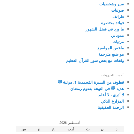
سير وشخصيات
صوتيات
طرائف
فوائد مختصرة
ما ورد في فضل الشهور
مدوناتي
مرئيات
ملخص المواضيع
مواضيع مترجمة
وقفات مع بعض سور القرآن العظيم
أحدث التدوينات
قطوف من السيرة المُحمدية 1. مواليه ﷺ
هديه ﷺ في التهنئة بقدوم رمضان
لا أدري ، لا أعلم
المزارع الذكي
الرحمة الحقيقية
أغسطس 2026
د
ن
ث
أرب
خ
ج
س