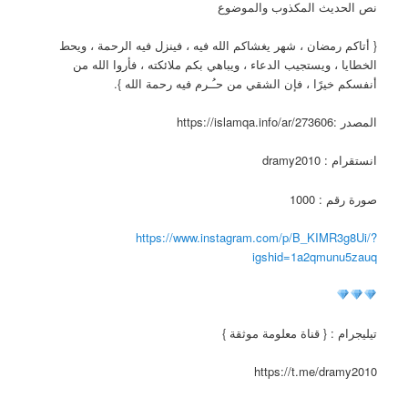
نص الحديث المكذوب والموضوع
{ أتاكم رمضان ، شهر يغشاكم الله فيه ، فينزل فيه الرحمة ، ويحط
الخطايا ، ويستجيب الدعاء ، ويباهي بكم ملائكته ، فأروا الله من
أنفسكم خيرًا ، فإن الشقي من حـُـرم فيه رحمة الله }.
المصدر :https://islamqa.info/ar/273606
انستقرام : dramy2010
صورة رقم : 1000
https://www.instagram.com/p/B_KIMR3g8Ui/?
igshid=1a2qmunu5zauq
تيليجرام : { قناة معلومة موثقة }
https://t.me/dramy2010