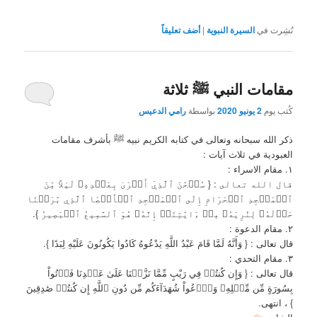
نُشِرت في
السيرة النبوية
|
أضف تعليقاً
مقامات النبي ﷺ ثلاثة
كُتب يوم
2 يونيو 2020
بواسطة
رامي الدعيس
ذكر الله سبحانه وتعالى في كتابه الكريم نبيه ﷺ بأشرف مقامات
العبودية في ثلاث آيات :
١. مقام الاسراء :
قال الله تعالى : { سُبۡحَٰنَ ٱلَّذِيٓ أَسۡرَىٰ بِعَبۡدِهِۦ لَيْلاً مِّنَ
ٱلۡمَسۡجِدِ ٱلۡحَرَامِ إِلَى ٱلۡمَسۡجِدِ ٱلۡأَقۡصَا ٱلَّذِي بَٰرَكۡنَا
حَوۡلَهُۥ لِنُرِيَهُۥ مِنۡ ءَايَٰتِنَآۚ إِنَّهُۥ هُوَ ٱلسَّمِيعُ ٱلۡبَصِيرُ }.
٢. مقام الدعوة :
قال تعالى : { وَأَنَّهُ لَمَّا قَامَ عَبْدُ اللَّهِ يَدْعُوهُ كَادُوا يَكُونُونَ عَلَيْهِ لِبَدًا }.
٣. مقام التحدي :
قال تعالى : { وَإِن كُنتُمۡ فِي رَيْبٍ مِّمَّا نَزَّلۡنَا عَلَىٰ عَبۡدِنَا فَأۡتُواْ
بِسُورَةٍ مِّن مِّثۡلِهِۦ وَٱدۡعُواْ شُهَدَآءَكُم مِّن دُونِ ٱللَّهِ إِن كُنتُمۡ صَٰدِقِينَ
} ، انتهى.