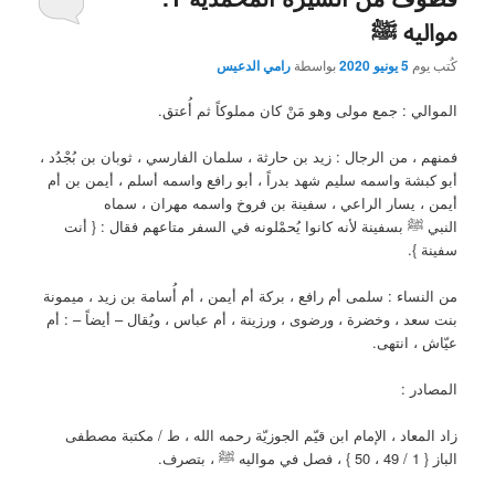
مواليه ﷺ
كُتب يوم
5 يونيو 2020
بواسطة
رامي الدعيس
الموالي : جمع مولى وهو مَنْ كان مملوكاً ثم أُعتق.
فمنهم ، من الرجال : زيد بن حارثة ، سلمان الفارسي ، ثوبان بن بُجْدُد ،
أبو كبشة واسمه سليم شهد بدراً ، أبو رافع واسمه أسلم ، أيمن بن أم
أيمن ، يسار الراعي ، سفينة بن فروخ واسمه مهران ، سماه
النبي ﷺ بسفينة لأنه كانوا يُحمْلونه في السفر متاعهم فقال : { أنت
سفينة }.
من النساء : سلمى أم رافع ، بركة أم أيمن ، أم أُسامة بن زيد ، ميمونة
بنت سعد ، وخضرة ، ورضوى ، ورزينة ، أم عباس ، ويُقال – أيضاً – : أم
عيّاش ، انتهى.
المصادر :
زاد المعاد ، الإمام ابن قيّم الجوزيّة رحمه الله ، ط / مكتبة مصطفى
الباز { 1 / 49 ، 50 } ، فصل في مواليه ﷺ ، بتصرف.