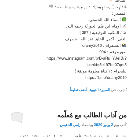
الشاهد
اللهمّ صلﱢ وسلم وبارك على نبينا وحبيبنا محمد ﷺ.
المصدر :
أسماء الله الحسنى.
الإمام ابن قيّم الجوزيّة رحمه الله.
ط / المكتبة التوفيقية { 357 }.
الغني ، أكمل الخلق عند الله ، بتصرف.
انستقرام : dramy2010
صورة رقم : 994
https://www.instagram.com/p/B-aRs_YJeIB/?
igshid=5e197fm07qm5
تيليجرام : { قناة معلومة موثقة }
https://t.me/dramy2010
نُشِرت في
السيرة النبوية
|
أضف تعليقاً
من آداب الطالب مع مُعلّمه
كُتب يوم
2 يونيو 2020
بواسطة
رامي الدعيس
قال الله تعالى : { وَلَا تَعْجَلْ بِالْقُرْآنِ مِن قَبْلِ أَن يُقْضَى إِلَيْكَ وَحْيُهُ }.من