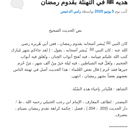
هديه ﷺ في التهنئة بقدوم رمضان
كُتب يوم
5 يونيو 2020
بواسطة
رامي الدعيس
نص الحديث الصحيح
كان النبي ﷺ يُبشر أصحابه بقدوم رمضان ، فعن أبي هُريرة رضي
الله عنه : كان النبي ﷺ يُبشر أصحابه ، يقول : { لقد جاءكم شهر مُبارك
كتب الله عليكم صِيامه ، فيه تُفتح أبواب الجِنان ، وتُغلق فيه أبواب
الجحيم ، وتُغلّ فيه الشياطين ، فيه ليلة خيرٌ مِنْ ألف شهر ، مَنْ حُرم
خيرها فقد حُرم }.قال بعض العُلماء : هذا الحديث أصل في تهنئة الناس
بعضهم بعضاً بشهر رمضان ، انتهى.
الشاهد : فلنُبادر بإحياء هذه السُنّة.
المصدر : لطائف المعارف ، الإمام ابن رجب الحنبلي رحمه الله ، ط /
دار الحديث {203 ، 204 } ، فصل : حِكمة كراهة تقدم رمضان بصيام ،
بتصرف.
************