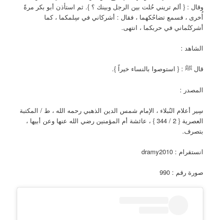
وقال : { ألم تريني حُلت بين الرجل وبينك ؟ }. ثم استأذن أبو بكر مرةً
أُخرى ، فسمع تضاحُكهما ، فقال : أشركاني في سِلمكما ، كما
أشركتُماني في حربكما ، انتهى.
الشاهد :
قال ﷺ : { استوصوا بالنساء خيراً }.
المصدر :
سِير أعلام النُبلاء ، الإمام شمس الدين الذهبي رحمه الله ، ط / المكتبة
العصرية { 2 / 344 } ، عائشة أم المؤمنين رضي الله عنها وعن أبيها ،
بتصرف.
انستقرام : dramy2010
صورة رقم : 990