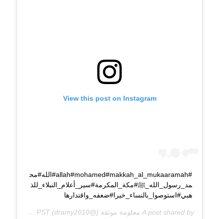
View this post on Instagram
#allah#mohamed#makkah_al_mukaaramah#الله#مح
مد_رسول_الله_ﷺ#مكة_المكرمة#سير_أعلام_النبلاء_للذ
هبي#استوصوا_بالنساء_خيرا#ضعفه_واقتدارها
A post shared by
معلومة موثقة
(@dramy2010) on
Mar 4, 2020 at 9:09pm PST