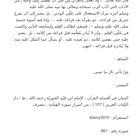
الآداب التي أدّب الرب سبحانه وتعالى بها نبيه صلى الله عليه
وسلم أمره بترك الاستعجال على تلقِّي الوحي ، بل يصبر إلى أن يفرغ
جبريل من قراءته ، ثم يقرأه بعد فراغه عليه ، – ولنا فيه أُسوة حسنة
صلى الله عليه وسلم – ، فينبغي لطالب العِلم ولسامعه التأني والتثبت
في تلقِّي العِلم ، وأن لا يُبادر مُعلّمه قبل فراغه من كلامه ، بل يصبر
عليه حتى يقضي كلامه ، ثم يُعيده عليه ، أو يسأل عما أشكل عليه منه ،
ولا يُبادره قبل فراغه ، انتهى.
الشاهد :
مَنْ تأنى نال ما تمنى.
المصدر :
التبيان في أقسام القرآن ، الإمام ابن قيّم الجوزيّة رحمه الله ، ط / دار
الكِتاب العربي { 107 } ، من أسرار سورة القِيامة ، بتصرف.
انستقرام : dramy2010
صورة رقم : 991