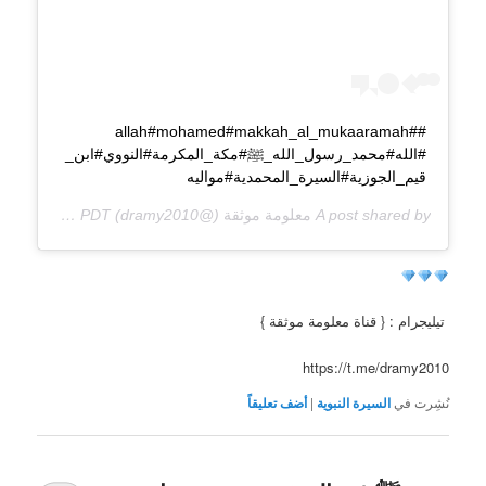
##allah#mohamed#makkah_al_mukaaramah
#الله#محمد_رسول_الله_ﷺ#مكة_المكرمة#النووي#ابن_
قيم_الجوزية#السيرة_المحمدية#مواليه
A post shared by
معلومة موثقة
(@dramy2010) on
Apr 23, 2020 at 6:01pm PDT
تيليجرام : { قناة معلومة موثقة }
https://t.me/dramy2010
نُشِرت في
السيرة النبوية
|
أضف تعليقاً