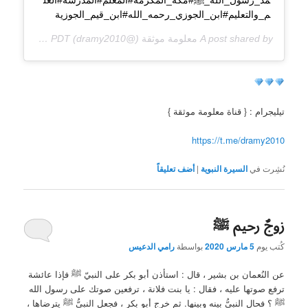
مد_رسول_الله_ﷺ#مكة_المكرمة#المعلم#المدرسة#العل
م_والتعليم#ابن_الجوزي_رحمه_الله#ابن_قيم_الجوزية
A post shared by
معلومة موثقة
(@dramy2010) on
Mar 11, 2020 at 2:27am PDT
تيليجرام : { قناة معلومة موثقة }
https://t.me/dramy2010
نُشِرت في
السيرة النبوية
|
أضف تعليقاً
زوجٌ رحيم ﷺ
كُتب يوم
5 مارس 2020
بواسطة
رامي الدعيس
عن النُعمان بن بشير ، قال : استأذن أبو بكر على النبيّ ﷺ فإذا عائشة
ترفع صوتها عليه ، فقال : يا بنت فلانة ، ترفعين صوتك على رسول الله
ﷺ ؟ فحال النبيُّ بينه وبينها. ثم خرج أبو بكر ، فجعل النبيُّ ﷺ يترضاها ،