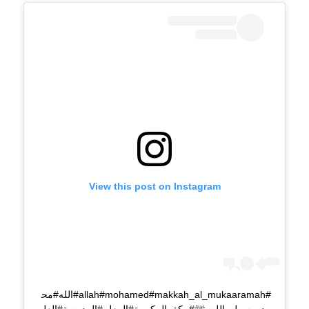
View this post on Instagram
#allah#mohamed#makkah_al_mukaaramah#الله#مح