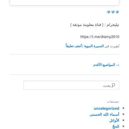
تيليجرام : { قناة معلومة موثقة }
https://t.me/dramy2010
نُشِرت في
السيرة النبوية
|
أضف تعليقاً
تصفّح
→
المواضيع الأقدم
المقالات
ب
ح
ث
تصنيفات
uncategorized
أسماء الله الحسنى
الأوائل
الحجّ