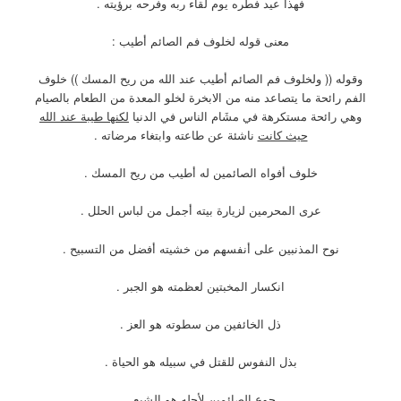
فهذا عيد فطره يوم لقاء ربه وفرحه برؤيته .
معنى قوله لخلوف فم الصائم أطيب :
وقوله (( ولخلوف فم الصائم أطيب عند الله من ريح المسك )) خلوف
الفم رائحة ما يتصاعد منه من الابخرة لخلو المعدة من الطعام بالصيام
وهي رائحة مستكرهة في مشَام الناس في الدنيا
لكنها طيبة عند الله
حيث كانت
ناشئة عن طاعته وابتغاء مرضاته .
خلوف أفواه الصائمين له أطيب من ريح المسك .
عرى المحرمين لزيارة بيته أجمل من لباس الحلل .
نوح المذنبين على أنفسهم من خشيته أفضل من التسبيح .
انكسار المخبتين لعظمته هو الجبر .
ذل الخائفين من سطوته هو العز .
بذل النفوس للقتل في سبيله هو الحياة .
جوع الصائمين لأجله هو الشبع .