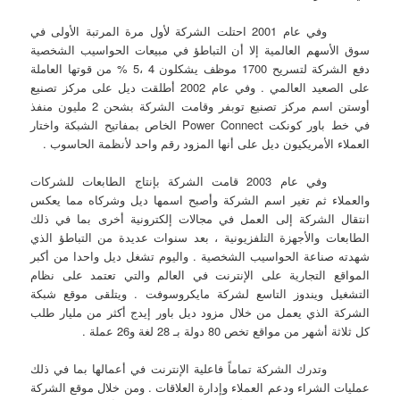
وفي عام 2001 احتلت الشركة لأول مرة المرتبة الأولى في
سوق الأسهم العالمية إلا أن التباطؤ في مبيعات الحواسيب الشخصية
دفع الشركة لتسريح 1700 موظف يشكلون 4 ،5 % من قوتها العاملة
على الصعيد العالمي . وفي عام 2002 أطلقت ديل على مركز تصنيع
أوستن اسم مركز تصنيع توبفر وقامت الشركة بشحن 2 مليون منفذ
في خط باور كونكت Power Connect الخاص بمفاتيح الشبكة واختار
العملاء الأمريكيون ديل على أنها المزود رقم واحد لأنظمة الحاسوب .
وفي عام 2003 قامت الشركة بإنتاج الطابعات للشركات
والعملاء ثم تغير اسم الشركة وأصبح اسمها ديل وشركاه مما يعكس
انتقال الشركة إلى العمل في مجالات إلكترونية أخرى بما في ذلك
الطابعات والأجهزة التلفزيونية ، بعد سنوات عديدة من التباطؤ الذي
شهدته صناعة الحواسيب الشخصية . واليوم تشغل ديل واحدا من أكبر
المواقع التجارية على الإنترنت في العالم والتي تعتمد على نظام
التشغيل ويندوز التاسع لشركة مايكروسوفت . ويتلقى موقع شبكة
الشركة الذي يعمل من خلال مزود ديل باور إيدج أكثر من مليار طلب
كل ثلاثة أشهر من مواقع تخص 80 دولة بـ 28 لغة و26 عملة .
وتدرك الشركة تماماً فاعلية الإنترنت في أعمالها بما في ذلك
عمليات الشراء ودعم العملاء وإدارة العلاقات . ومن خلال موقع الشركة