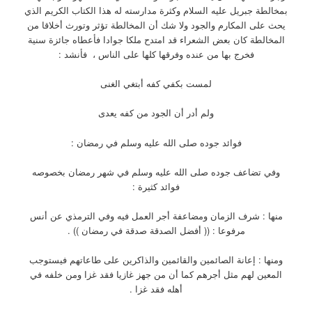
بمخالطة جبريل عليه السلام وكثرة مدارسته له هذا الكتاب الكريم الذي
يحث على المكارم والجود ولا شك أن المخالطة تؤثر وتورث أخلاقا من
المخالطة كان بعض الشعراء قد امتدح ملكا جوادا فأعطاه جائزة سنية
فخرج بها من عنده وفرقها كلها على الناس ، فأنشد :
لمست بكفي كفه أبتغي الغنى
ولم أدر أن الجود من كفه يعدى
فوائد جوده صلى الله عليه وسلم في رمضان :
وفي تضاعف جوده صلى الله عليه وسلم في شهر رمضان بخصوصه
فوائد كثيرة :
منها : شرف الزمان ومضاعفة أجر العمل فيه وفي الترمذي عن أنس
مرفوعا : (( أفضل الصدقة صدقة في رمضان )) .
ومنها : إعانة الصائمين والقائمين والذاكرين على طاعاتهم فيستوجب
المعين لهم مثل أجرهم كما أن من جهز غازيا فقد غزا ومن خلفه في
أهله فقد غزا .