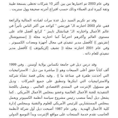
وفي عام 2003 تم اختيارها من بين أكثر 10 شركات تحظى بسمعة طيبة
وثقة كبيرة لدى العملاء وذلك حسب اقتراع أجرته صحيفة وول ستريت .
وقد تم تكريم السيد ديل عدة مرات لقيادته المثالية والرائعة
ففي عام 2003 اختارته الـ” فورتشن ” كواحد من أكثر الناس تأثيراً في
عالم الأعمال واختارته الـ” فينانشال تايمز ” كرابع أفضل قائد على
مستوى العالم وأكثرهم احتراماً كما اختارته مجلة (( إنستتيوشنال
إنفزيتور )) كأفضل مدير تنفيذي في مجال أجهزة ومعدات الكمبيوتر .
وفي عام 2001 اختارته مجلة (( تشيف إكزيكيوتف )) كأفضل مدير
تنفيذي للعام ذاته .
وقد درس ديل في جامعة تكساس بولاية أوستن . وفي 1999
ألف كتاباً حقق أعلى المبيعات وهو (( مباشرة من ديل : الاستراتيجيات
التي أحدثت طفرة في صناعة ما )) . وفيه يحكي قصة نشأة شركته
والاستراتيجيات التي ابتكرها وتنطبق على جميع الشركات . وديل
هو مسؤول الإنترنت في المنتدى الاقتصادي العالمي . ويعمل باللجنة
التنفيذية للجنة الأعمال العالمية وعضو بمجلس الأعمال الأمريكي . كما
يشغل ديل أيضاً منصب رئيس مشروع سياسة أنظمة الكمبيوتر ويعمل
بمجلس المستشارين للرئيس الأمريكي للعلوم والتقنية وبمجلس إدارة
كلية الأعمال الهندية . وفي عام 1987 أصبحت ديل أول شركة لأنظمة
الحاسب تقدم خدمة المنتجات على مواقع الإنترنت وبدأ التوسع الدولي