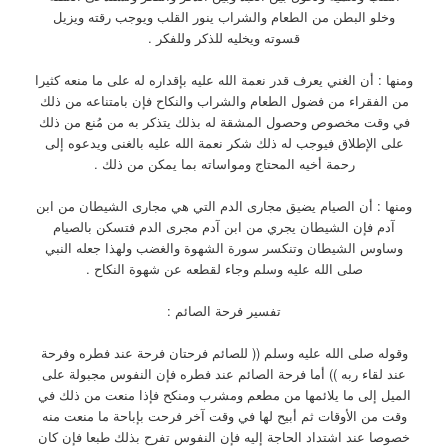
وخلو البطن من الطعام والشراب ينور القلب ويوجب رقته ويزيل
قسوته ويخليه للذكر وللفكر .
ومنها : أن الغني يعرف قدر نعمة الله عليه بإقداره له على ما منعه كثيرا
من الفقراء من فضول الطعام والشراب والنكاح فإن بامتناعه من ذلك
في وقت مخصوص وحصول المشقة له بذلك يتذكر به من مُنع من ذلك
على الإطلاق فيوجب له ذلك شكر نعمة الله عليه بالغنى ويدعوه إلى
رحمة أخيه المحتاج ومواساته بما يمكن من ذلك .
ومنها : أن الصيام يضيق مجارى الدم التي هي مجارى الشيطان من ابن
آدم فإن الشيطان يجري من ابن آدم مجرى الدم فتسكن بالصيام
وساوس الشيطان وتنكسر سورة الشهوة والغضب ولهذا جعله النبي
صلى الله عليه وسلم وجاء لقطعه عن شهوة النكاح .
تفسير فرحة الصائم :
وقوله صلى الله عليه وسلم (( للصائم فرحتان فرحة عند فطره وفرحة
عند لقاء ربه )) أما فرحة الصائم عند فطره فإن النفوس مجبولة على
الميل إلى ما يلائمها من مطعم ومشرب ومنكح فإذا منعت من ذلك في
وقت من الأوقات ثم أبيح لها في وقت آخر فرحت بإباحة ما منعت منه
خصوصا عند اشتداد الحاجة إليه فإن النفوس تفرح بذلك طبعا فإن كان