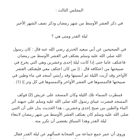
المجلس الثالث :
في ذكر العشر الأوسط من شهر رمضان وذكر نصف الشهر الأخير
ليلة القدر ومتى هي ؟
في الصحيحين عن أبي سعيد الخدري رضي الله عنه قال : كان رسول
الله صلى الله عليه وسلم يعتكف في العشر الأوسط من رمضان
فاعتكف عاما حتى إذا كانت ليلة إحدى وعشرين وهي التي يخرج في
صبيحتها من اعتكافه قال : (( من كان اعتكف معي فليعتكف العشر
الأواخر وقد أريت الليلة ثم أنسيتها وقد رأيتني أسجد في ماء وطين في
صبيحتها فالتمسوها في العشر الأواخر والتمسوها في كل وتر )) (1) .
فمطرت السماء تلك الليلة وكان المسجد على عريش (2) فوكف
المسجد فبصرت عيناي رسول الله صلى الله عليه وسلم على جبهته أثر
الماء والطين من صبح إحدى وعشرين ، هذا الحديث يدل على أن النبي
صلى الله عليه وسلم كان يعتكف العشر الأوسط من شهر رمضان لابتغاء
ليلة القدر وهذا السياق يقتضي أن تكرر منه .
وروى أن عمر جمع جماعة من الصحابة فسألهم عن ليلة القدر فقال