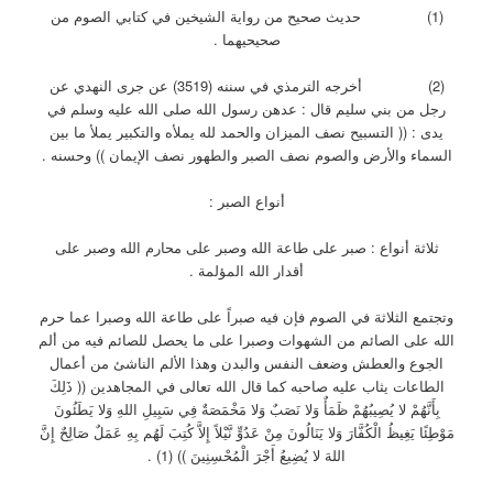
(1) حديث صحيح من رواية الشيخين في كتابي الصوم من
صحيحيهما .
(2) أخرجه الترمذي في سننه (3519) عن جرى النهدي عن
رجل من بني سليم قال : عدهن رسول الله صلى الله عليه وسلم في
يدى : (( التسبيح نصف الميزان والحمد لله يملأه والتكبير يملأ ما بين
السماء والأرض والصوم نصف الصبر والطهور نصف الإيمان )) وحسنه .
أنواع الصبر :
ثلاثة أنواع : صبر على طاعة الله وصبر على محارم الله وصبر على
أقدار الله المؤلمة .
وتجتمع الثلاثة في الصوم فإن فيه صبراً على طاعة الله وصبرا عما حرم
الله على الصائم من الشهوات وصبرا على ما يحصل للصائم فيه من ألم
الجوع والعطش وضعف النفس والبدن وهذا الألم الناشئ من أعمال
الطاعات يثاب عليه صاحبه كما قال الله تعالى في المجاهدين (( ذَلِكَ
بِأَنَّهُمْ لا يُصِيبُهُمْ ظَمَأٌ وَلا نَصَبٌ وَلا مَخْمَصَةٌ فِي سَبِيلِ اللهِ وَلا يَطَئُونَ
مَوْطِئًا يَغِيظُ الْكُفَّارَ وَلا يَنَالُونَ مِنْ عَدُوٍّ نَّيْلاً إِلاَّ كُتِبَ لَهُم بِهِ عَمَلٌ صَالِحٌ إِنَّ
اللهَ لا يُضِيعُ أَجْرَ الْمُحْسِنِينَ )) (1) .