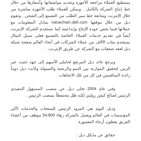
يستطيع العملاء مراجعة الأجهزة وتحديد مواصفاتها وأسعارها من خلال
خط إنتاج الشركة بالكامل . ويمكن للعملاء طلب الأجهزة مباشرة من
خلال الإنترنت ومتابعة خط سير الطلب من التصنيع إلى الشحن . وتقوم
ديل من خلال موقعها valuechain.dell.com بتبادل المعلومات مع
عملائها فيما يخص جودة الإنتاج وإبداعيته كما تستخدم الشركة الإنترنت
أيضاً في تقديم خدمات العملاء الخاصة بالتصنيع فعلى سبيل المثال
يستخدم مئات الآلاف من عملاء الشركات في أنحاء العالم صفحة شبكة
ديل لعقد صفقات مع الشركة عن طريق الإنترنت .
ويرجع عائد ديل المرتفع لحاملي الأسهم إلى جهد حثيث عبر
الزمن لتحقيق الموازنة بين النمو والربحية والسيولة وكانت ديل دوماً
رائدة المنافسين في كل من تلك الاتجاهات .
وفي عام 2004 تخلى ديل عن منصب المسؤول التنفيذي
الرئيس لصالح كيفن رولينز لكنه ظل محتفظاً بمنصب الرئيس .
وديل اليوم هي المزود الرئيس للمنتجات والخدمات لأكبر
المؤسسات في العالم ويعمل بالشركة زهاء 54،800 موظف من أعضاء
الفريق يغطون أرجاء المعمورة .
حقائق عن مايكل ديل :