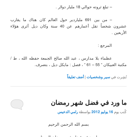
– تبلغ ثروته حوالي 18 مليار دولار .
– من بين 691 ملياردير حول العالم كان هناك ما يقارب
عشرون شخصاً تقل أعمارهم عن 40 سنة وكان ديل أثرى هؤلاء
الأربعين .
المرجع :
عظماء بلا مدارس ، عبد الله صالح الجمعة حفظه الله ، ط /
مكتبة العبيكان ” 55 – 61 ” ، فصل : مايكل ديل ، بتصرف.
نُشِرت في
سير وشخصيات
|
أضف تعليقاً
ما ورد في فضل شهر رمضان
كُتب يوم
16 يوليو 2012
بواسطة
رامي الدعيس
بسم الله الرحمن الرحيم
ما ورد في فضل شهر رمضان المعظم