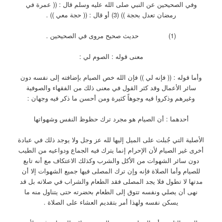
وفي الصحيحين عن النبي صلى الله عليه وسلم قال : (( عمرة في
رمضان تعدل بحجة )) (3) أو قال : (( حجة معي )) .
(1) حديث صحيح مروى في الصحيحين .
معنى قوله : الصوم لي :
وأما قوله : (( فإنه لي )) فإن الله خص الصيام بإضافته إلى نفسه دون
سائر الأعمال وقد كثر القول في معنى ذلك من الفقهاء والصوفية
وغيرهم وذكروا فيه وجوهاً كثيرة ومن أحسن ما ذكر فيه وجهان :
أحدهما : أن الصيام هو مجرد ترك حظوظ النفس وشهواتها
الأصلية التي جُبلت على الميل إليها لله عز وجل ولا يوجد ذلك في عبادة
أخرى غير الصيام لأن الإحرام إنما يترك فيه الجماع ودواعيه من الطيب
دون سائر الشهوات من الأكل والشرب وكذلك الاعتكاف مع أنه تابع
للصيام وأما الصلاة فإنه وإن ترك المصلى فيها جميع الشهوات إلا أن
مدتها لا تطول فلا يجد المصلى فقد الطعام والشراب في صلاته بل قد
نهى أن يصلي ونفسه تتوق إلى الطعام بحضرته حتى يتناول منه ما
يسكن نفسه ولهذا أمر بتقديم العشاء على الصلاة .