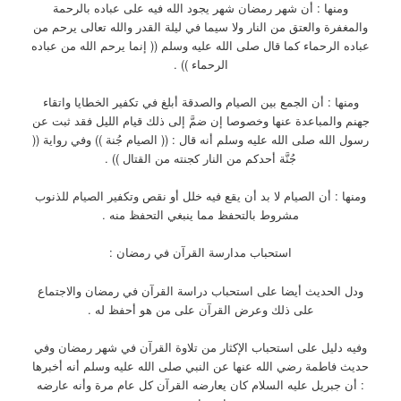
ومنها : أن شهر رمضان شهر يجود الله فيه على عباده بالرحمة
والمغفرة والعتق من النار ولا سيما في ليلة القدر والله تعالى يرحم من
عباده الرحماء كما قال صلى الله عليه وسلم (( إنما يرحم الله من عباده
الرحماء )) .
ومنها : أن الجمع بين الصيام والصدقة أبلغ في تكفير الخطايا واتقاء
جهنم والمباعدة عنها وخصوصا إن ضمَّ إلى ذلك قيام الليل فقد ثبت عن
رسول الله صلى الله عليه وسلم أنه قال : (( الصيام جُنة )) وفي رواية ((
جُنَّة أحدكم من النار كجنته من القتال )) .
ومنها : أن الصيام لا بد أن يقع فيه خلل أو نقص وتكفير الصيام للذنوب
مشروط بالتحفظ مما ينبغي التحفظ منه .
استحباب مدارسة القرآن في رمضان :
ودل الحديث أيضا على استحباب دراسة القرآن في رمضان والاجتماع
على ذلك وعرض القرآن على من هو أحفظ له .
وفيه دليل على استحباب الإكثار من تلاوة القرآن في شهر رمضان وفي
حديث فاطمة رضي الله عنها عن النبي صلى الله عليه وسلم أنه أخبرها
: أن جبريل عليه السلام كان يعارضه القرآن كل عام مرة وأنه عارضه