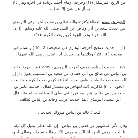
من الريح المرسلة )) (1) وخرجه الإمام أحمد بزيادة في آخره وهي : لا
يسأل عن شئ إلا أعطاه .
الجود هو سعة
العطاء وكثرته والله تعالى يوصف بالجود وفي الترمذي
من حديث سعد بن أبي وقاص عن النبي صلى الله عليه وسلم : (( إن
الله جواد يحب الجود كريم يحب الكرم )) (2) .
(1) حديث صحيح أخرجه البخاري في صحيحه ( 2 . 19 ) ومسلم في
صحيحه ( 8 . 23 ) وكلاهما من حديث ابن عباس رضي الله عنهما .
(2) حديث إسناده ضعيف أخرجه الترمذي ( 2799 ) من طريق خالد
بن إلياس عن صالح بن أبي حسان عن سعيد بن المسيب يقول : (( إن
الله طيب يحب الطيب نظيف يحب النظافة كريم يحب الكرم جواد يحب
الجود . . . )) فذكرت ذلك لمهاجر بن مسمار فقال : حدثنيه عامر بن
سعد بن أبي وقاص عن أبيه عن النبي صلى الله عليه وسلم مثله قال
أبو عيسى الترمذي : هذا حديث غريب وخالد بن إلياس يُضَعَّف .
قلت : خالد بن إلياس متروك الحديث .
وفي الأثر المشهور عن فضيل بن عياض : إن الله تعالى يقول كل ليلة :
أنا الجواد ومني الجود أنا الكريم ومني الكرم فالله سبحانه وتعالى أجود