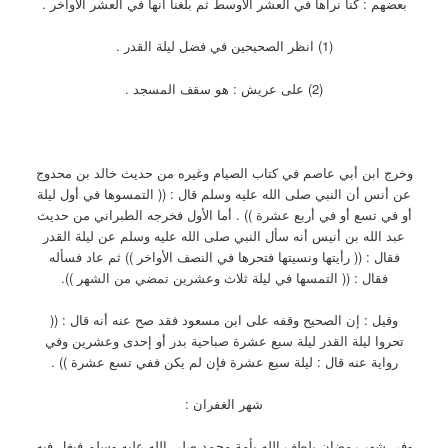
بعضهم : كنا نراها في العشر الأوسط ثم بلغنا أنها في العشر الأواخر .
(1) انظر الصحيحين في فضل ليلة القدر .
(2) على عريش : هو سقف المسجد .
وخرج ابن أبي عاصم في كتاب الصيام وغيره من حديث خالد بن محدوج
عن أنس أن النبي صلى الله عليه وسلم قال : (( التمسوها في أول ليلة
أو في تسع أو في أربع عشرة )) . أما الأول فخرجه الطبراني من حديث
عبد الله بن أنيس أنه سأل النبي صلى الله عليه وسلم عن ليلة القدر
فقال : (( رأيتها ونسيتها فتحرها في النصف الأواخر )) ثم عاد فسأله
فقال : (( التمسها في ليلة ثلاث وعشرين تمضي من الشهر )).
وقيل : إن الصحيح وقفه على ابن مسعود فقد صح عنه أنه قال : ((
تحروا ليلة القدر ليلة سبع عشرة صباحية بدر أو إحدى وعشرين وفي
رواية عنه قال : ليلة سبع عشرة فإن لم يكن ففي تسع عشرة )) .
شهر الغفران :
وفي شهر رمضان يلطف الله بأمة محمد صلى الله عليه وسلم فيغل فيه