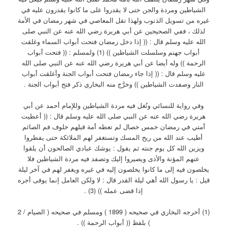
الشياطين ومردة والجن حتى لا يقدروا على ما كانوا يقدرون عليه في
غيره من تسويل الذنوب ولهذا تقل المعاصي في شهر رمضان في الأمة
لذلك ، ففي الصحيحين عن أبي هريرة رضي الله عنه عن النبي صلى
الله عليه وسلم قال : (( إذا دخل رمضان فتحت أبواب السماء وغلقت
أبواب جهنم وسلسلت الشياطين )) (1) ولمسلم : (( فتحت أبواب
الرحمة )) وله أيضا عن أبي هريرة رضي الله عنه عن النبي صلى الله
عليه وسلم قال : (( إذا جاء رمضان فتحت أبواب الجنة وأغلقت أبواب
النار وصفدت الشياطين )) وخرَّج منه البخاري ذكر فتح أبواب الجنة .
وفي رواية للنسائي وتُغل فيه مردة الشياطين وللإمام أحمد عن أبي
هريرة رضي الله عنه عن النبي صلى الله عليه وسلم قال : (( أعطيت
أمتي في رمضان خمس خصال لم تعطه أمة قبلهم خلوف فم الصائم
أطيب عند الله من ريح المسك وتستغفر لهم الملائكة حتى يفطروا
ويزين الله كل يوم جنته ثم يقول : يوشك عبادي الصالحون أن يلقوا
عنهم المؤنة والأذى ويصيروا إليك وتصفد فيه مردة الشياطين فلا
يخلصون فيه إلى ما كانوا يخلصون إليه في غيره ويغفر لهم في آخر ليلة
قيل : يا رسول الله أهي ليلة القدر قال : لا ولكن العامل إنما يوفى أجره
إذا قضى عمله )) (3) .
(1) أخرجه البخاري في صحيحه ( 1899 ) ومسلم في صحيحه ( الصيام / 2
) بلفظ (( أبواب الرحمة )) .