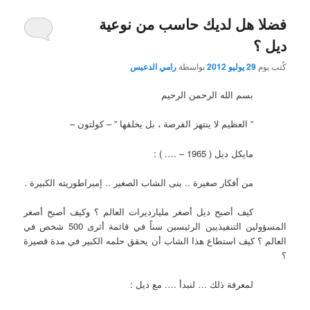
فضلا هل لديك حاسب من نوعية
ديل ؟
كُتب يوم
29 يوليو 2012
بواسطة
رامي الدعيس
بسم الله الرحمن الرحيم
” العظيم لا ينتهز الفرصة ، بل يخلقها ” – كولتون –
مايكل ديل ( 1965 – …. ) :
من أفكار صغيرة .. بنى الشاب الصغير .. إمبراطوريته الكبيرة .
كيف أصبح ديل أصغر مليارديرات العالم ؟ وكيف أصبح أصغر
المسؤولين التنفيذيين الرئيسين سناً في قائمة أثرى 500 شخص في
العالم ؟ كيف استطاع هذا الشاب أن يحقق حلمه الكبير في مدة قصيرة
؟
لمعرفة ذلك … لنبدأ …. مع ديل :