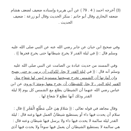
(3) أخرجه احمد ( 4 . 79 ) عن أبي هريرة وإسناده ضعيف لضعف هشام
ضعفه البخاري وقال أبو حاتم : منكر الحديث وقال أبو زرعة : ضعيف
الحديث .
وفي صحيح ابن حبان عن جابر رضي الله عنه عن النبي صلى الله عليه
وسلم قال : (( في ليلة القدر لا يخرج شيطانها حتى يخرج فجرها )) .
وفي المسند من حديث عبادة بن الصامت عن النبي صلى الله عليه
وسلم أنه قال : (( في
ليلة القدر لا يحل لكوكب أن يرمى به حتى يصبح
وإن أمارتها أن الشمس تخرج صبيحتها مستوية ليس لها شعاع مثل
القمر ليلة البدر ، لا يحل للشيطان أن يخرج معها يومئذ ))
وروى عن ابن
عباس رضي الله عنهما أن الشيطان يطلع مع الشمس كل يوم إلا ليلة
القدر وذلك أنها تطلع لا شعاع لها .
وقال مجاهد في قوله تعالى : (( سَلامٌ هِيَ حَتَّى مَطْلَعِ الْفَجْرِ )) قال :
سلام أن يحدث فيها داء أو يستطيع شيطانٌ العمل فيها وعنه قال : ليلة
القدر ليلة سالمة لا يحدث فيها داء ولا يرسل فيها شيطان وعنه قال :
هي سالمة لا يستطيع الشيطان أن يعمل فيها سوءاً ولا يحدث فيها أذى