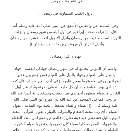
في عام وفاته مرتين .
نزول الكتب السماوية في رمضان :
وفي المسند عن واثلة بن الأسقع عن النبي صلى الله عليه وسلم أنه
قال : (( نزلت صحف إبراهيم في أول ليلة من شهر رمضان وأنزلت
التوراة لست مضيت من رمضان وأنزل الإنجيل لثلاث عشرة من رمضان
وأنزل القرآن لأربع وعشرين خلت من رمضان )) .
جهادان في رمضان :
واعلم أن المؤمن يجتمع له في شهر رمضان جهادان لنفسه . جهاد
بالنهار على الصيام وجهاد بالليل على القيام فمن جمع بين هذين
الجهادين ووفى بحقوقهما وصبر عليهما وُفى أجره بغير حساب قال كعب
: ينادى يوم القيامة مناد إن كل حارث يُعطى بحرثه ويُزاد غير
أهل
القرآن
والصيام
يعطون أجورهم بغير حساب ويشفعان له أيضا عند الله
عز وجل كما في المسند عن عبد الله بن عمرو عن النبي صلى الله
عليه وسلم قال : (( الصيام والقيام يشفعان للعبد يوم القيامة ، يقول
الصيام : أى رب منعته الطعام والشراب بالنهار ، يقول القرآن : منعته
النوم بالليل فشفعني فيه فيشفعان )) فالصيام يشفع لمن منعه الطعام
والشهوات المحرمة كلها سواء كان تحريمها يختص بالصيام كشهوة
الطعام والشراب والنكاح ومقدماتها أو لا يختص كشهوة فضول الكلام