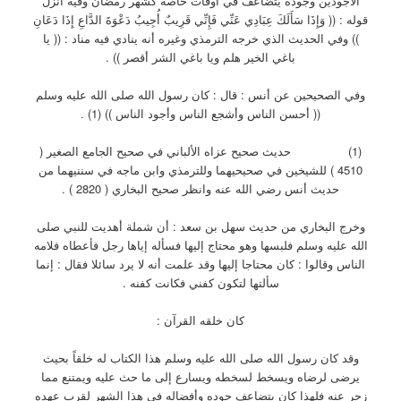
الأجودين وجوده يتضاعف في أوقات خاصة كشهر رمضان وفيه أنزل
قوله : (( وَإِذَا سَأَلَكَ عِبَادِي عَنِّي فَإِنِّي قَرِيبٌ أُجِيبُ دَعْوَةَ الدَّاعِ إِذَا دَعَانِ
)) وفي الحديث الذي خرجه الترمذي وغيره أنه ينادي فيه مناد : (( يا
باغي الخير هلم ويا باغي الشر أقصر )) .
وفي الصحيحين عن أنس : قال : كان رسول الله صلى الله عليه وسلم
(( أحسن الناس وأشجع الناس وأجود الناس )) (1) .
(1) حديث صحيح عزاه الألباني في صحيح الجامع الصغير (
4510 ) للشيخين في صحيحيهما وللترمذي وابن ماجه في سننيهما من
حديث أنس رضي الله عنه وانظر صحيح البخاري ( 2820 ) .
وخرج البخاري من حديث سهل بن سعد : أن شملة أهديت للنبي صلى
الله عليه وسلم فلبسها وهو محتاج إليها فسأله إياها رجل فأعطاه فلامه
الناس وقالوا : كان محتاجا إليها وقد علمت أنه لا يرد سائلا فقال : إنما
سألتها لتكون كفني فكانت كفنه .
كان خلقه القرآن :
وقد كان رسول الله صلى الله عليه وسلم هذا الكتاب له خلقاً بحيث
يرضى لرضاه ويسخط لسخطه ويسارع إلى ما حث عليه ويمتنع مما
زجر عنه فلهذا كان يتضاعف جوده وأفضاله في هذا الشهر لقرب عهده