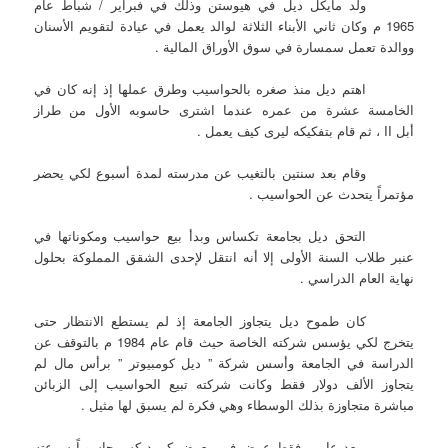
ولد مايكل ديل في هيوستن وذلك في فبراير / شباط عام
1965 م وكان ثاني الأبناء الثلاثة لوالد يعمل في عيادة لتقويم الأسنان
ووالدة تعمل سمسارة في سوق الأوراق المالية .
اهتم ديل منذ صغره بالحواسيب وطرق عملها إذ إنه كان في
الخامسة عشرة من عمره عندما اشترى حاسوبه الأول من طراز
أبل II ، ثم قام بتفكيكه ليرى كيف يعمل .
وقام بعد سنتين بالتغيب عن مدرسته لمدة أسبوع لكي يحضر
مؤتمراً يتحدث عن الحواسيب .
التحق ديل بجامعة تكساس وبدأ بيع حواسيب ومكوناتها في
عنبر طلاب السنة الأولى إلا أنه انتقل لإحدى الشقق المملوكة بحلول
نهاية العام الدراسي .
كان طموح ديل يتجاوز الجامعة إذ لم يستطع الانتظار حتى
يتخرج لكي يؤسس شركته الخاصة حيث قام عام 1984 م بالتوقف عن
الدراسة في الجامعة وأسس شركة ” ديل كومبيوتر ” برأس مال لم
يتجاوز الألف دولار فقط وكانت شركته تبيع الحواسيب إلى الزبائن
مباشرة متجاوزة بذلك الوسطاء وهي فكرة لم يسبق لها مثيل .
وبعد عامين فقط عرض في معرض كومديكس حاسوباً سرعته