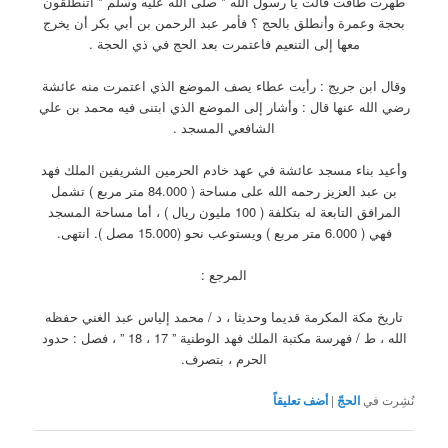
طهرت طافت قالت يا رسول الله * صلى الله عليه وسلم * أتنطلقون
بحجة وعمرة وأنطلق بالحج ؟ فأمر عبد الرحمن بن أبي بكر أن يخرج
معها إلى التنعيم فاعتمرت بعد الحج في ذي الحجة .
وقال ابن جريج : رأيت عطاء يصف الموضع الذي اعتمرت منه عائشة
رضي الله عنها قال : وأشار إلى الموضع الذي ابتنى فيه محمد بن علي
الشافعي المسجد .
وأعيد بناء مسجد عائشة في عهد خادم الحرمين الشريفين الملك فهد
بن عبد العزيز رحمه الله على مساحة ( 84.000 متر مربع ) تشمل
المرافق التابعة له بتكلفة ( 100 مليون ريال ) ، أما مساحة المسجد
فهي ( 6.000 متر مربع ) ويستوعب نحو (15.000 مصل ). انتهى.
المرجع :
تاريخ مكة المكرمة قديما وحديثا ، د / محمد إلياس عبد الغني حفظه
الله ، ط / فهرسة مكتبة الملك فهد الوطنية ” 17 ، 18 ” ، فصل : حدود
الحرم ، بتصرف.
نُشِرت في
الحجّ
|
أضف تعليقاً