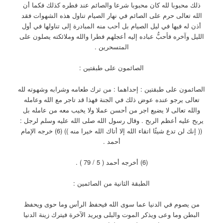
ذلك محبوبا لله كان محبوبا شرعا والصائم عند فطره كذلك فكما أن
الله تعالى حرم على الصائم في نهار الصيام تناول هذه الشهوات فقد
أذن له فيها في ليل الصيام بل أحب منه المبادرة إلى تناولها في أول
الليل وآخره فأحبُّ عباده إليه أعجلهم فطرا والله وملائكته يصلون على
المتسحرين .
الصائمون على طبقتين :
الصائمون على طبقتين : إحداهما : من ترك طعامه وشرابه وشهوته لله
تعالى يرجو عنده عوض ذلك في الجنة فهذا قد تاجر مع الله وعامله
والله تعالى لا يضيع اجر من أحسن عملا ولا يخيب معه من عامله بل
يربح عليه أعظم الربح . وقال رسول الله صلى الله عليه وسلم لرجل :
(( إنك لن تدع شيئًا اتقاء الله إلا أتاك الله خيرا منه )) (6) خرجه الإمام
أحمد .
(6) أخرجه أحمد ( 5 / 79 ) .
الطبقة الثانية من الصائمين :
من يصوم في الدنيا عما سوى الله فيحفظ الرأس وما حوى ويحفظ
البطن وما وعى ويذكر الموت والبلى ويريد الآخرة فيترك زينة الدنيا