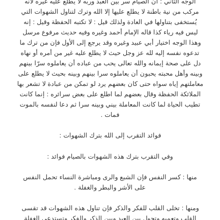
الوجه الثاني : أن الصيام سر بين العبد وربه لا يطلع عليه غيره لأنه
مركب من نية باطنة لا يطلع عليها إلا الله وترك لتناول الشهوات التي
يُستخفى بتناولها في العادة ولذلك قيل : لا تكتبه الحفظة وقيل : إنه
ليس فيه رياء كذا قاله الإمام أحمد وغيره وفيه حديث مرفوع مرسل
وهذا الوجه اختيار أبي عبيد وغيره وقد يرجع إلى الأول فإن من ترك ما
تدعوه نفسه إليه لله عز وجل حيث لا يطلع عليه غير من أمره أو نهاه
دل على صحة إيمانه والله تعالى يحب من عباده أن يعاملوه سرّا بينهم
وبينه وأهل محبته يحبون أن يعاملوه سرا بينهم وبينه بحيث لا يطلع على
معاملتهم إياه سواه حتى كان بعضهم يرد لو تمكن من عبادة لا تشعر بها
الملائكة الحفظة وقال بعضهم لما اطلع على بعض سرائره : إنما كانت
تطيب الحياة لما كانت المعاملة بيني وبينه سرا ثم دعا لنفسه بالموت
فمات .
فوائد التقرب إلى الله بترك الشهوات :
وفي التقرب بترك هذه الشهوات بالصيام فوائد :
منها : كسر النفس فإن الشبع والرى ومباشرة النساء تحمل النفس
على الأشر والبطر والغفلة .
ومنها : تخلى القلب للفكر والذكر فإن تناول هذه الشهوات قد تقسى
القلب وتعميه وتحول بين العبد وبين الذكر والفكر وتستدعى الغفلة