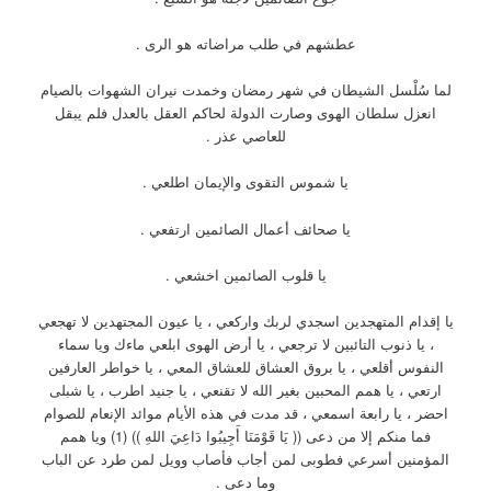
عطشهم في طلب مراضاته هو الرى .
لما سُلْسل الشيطان في شهر رمضان وخمدت نيران الشهوات بالصيام
انعزل سلطان الهوى وصارت الدولة لحاكم العقل بالعدل فلم يبقل
للعاصي عذر .
يا شموس التقوى والإيمان اطلعي .
يا صحائف أعمال الصائمين ارتفعي .
يا قلوب الصائمين اخشعي .
يا إقدام المتهجدين اسجدي لربك واركعي ، يا عيون المجتهدين لا تهجعي
، يا ذنوب التائبين لا ترجعي ، يا أرض الهوى ابلعي ماءك ويا سماء
النفوس أقلعي ، يا بروق العشاق للعشاق المعي ، يا خواطر العارفين
ارتعي ، يا همم المحبين بغير الله لا تقنعي ، يا جنيد اطرب ، يا شبلى
احضر ، يا رابعة اسمعي ، قد مدت في هذه الأيام موائد الإنعام للصوام
فما منكم إلا من دعى (( يَا قَوْمَنَا أَجِيبُوا دَاعِيَ اللهِ )) (1) ويا همم
المؤمنين أسرعي فطوبى لمن أجاب فأصاب وويل لمن طرد عن الباب
وما دعى .