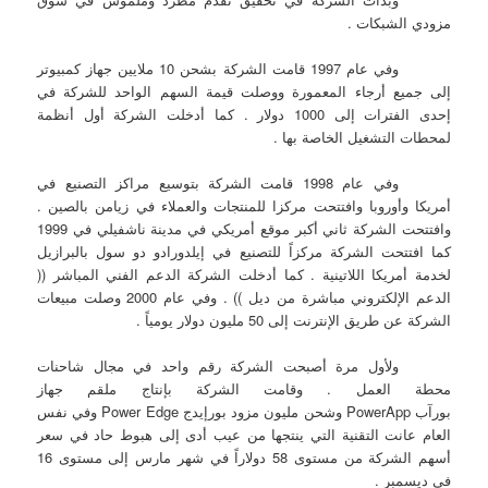
مزودي الشبكات .
وفي عام 1997 قامت الشركة بشحن 10 ملايين جهاز كمبيوتر
إلى جميع أرجاء المعمورة ووصلت قيمة السهم الواحد للشركة في
إحدى الفترات إلى 1000 دولار . كما أدخلت الشركة أول أنظمة
لمحطات التشغيل الخاصة بها .
وفي عام 1998 قامت الشركة بتوسيع مراكز التصنيع في
أمريكا وأوروبا وافتتحت مركزا للمنتجات والعملاء في زيامن بالصين .
وافتتحت الشركة ثاني أكبر موقع أمريكي في مدينة ناشفيلي في 1999
كما افتتحت الشركة مركزاً للتصنيع في إيلدورادو دو سول بالبرازيل
لخدمة أمريكا اللاتينية . كما أدخلت الشركة الدعم الفني المباشر ((
الدعم الإلكتروني مباشرة من ديل )) . وفي عام 2000 وصلت مبيعات
الشركة عن طريق الإنترنت إلى 50 مليون دولار يومياً .
ولأول مرة أصبحت الشركة رقم واحد في مجال شاحنات
محطة العمل . وقامت الشركة بإنتاج ملقم جهاز
بورآب PowerApp وشحن مليون مزود بورإيدج Power Edge وفي نفس
العام عانت التقنية التي ينتجها من عيب أدى إلى هبوط حاد في سعر
أسهم الشركة من مستوى 58 دولاراً في شهر مارس إلى مستوى 16
في ديسمبر .