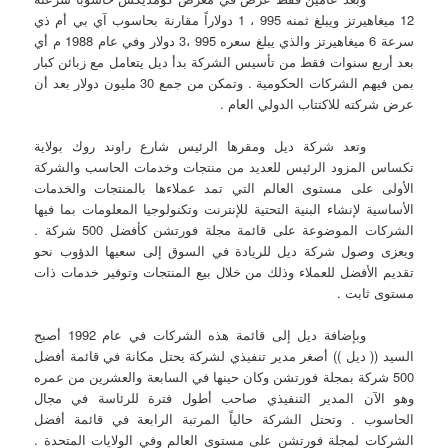
12 ميغاهيرتز ويبلغ ثمنه 995 ، 1 دولاراً مقارنة بحاسوب آي بي أم ذي
سرعة 6 ميغاهيرتز والذي يبلغ سعره 995 ،3 دولار وفي عام 1988 م أي
بعد أربع سنوات فقط من تأسيس الشركة بدأ ديل يتعامل مع زبائن كبار
بمن فيهم الشركات الحكومية . وتمكن من جمع 30 مليون دولار بعد أن
عرض شركته للاكتتاب الدولي العام .
وتعد شركة ديل ومقرها الرئيس شارع راوند روك بولاية
تكساس المزود الرئيس للعديد من منتجات وخدمات الحاسب والشركة
الأولى على مستوى العالم التي تمد عملاءها بالمنتجات والخدمات
الأساسية لإنشاء البنية التحتية للإنترنت وتكنولوجيا المعلومات بما فيها
الشركات الموضوعة على قائمة مجلة فورتشن كأفضل 500 شركة .
ويعزى وصول شركة ديل للريادة في السوق إلى سعيها الدؤوب نحو
تقديم الأفضل للعملاء وذلك من خلال بيع المنتجات وتوفير خدمات ذات
مستوى ثابت .
وبإضافة ديل إلى قائمة هذه الشركات في عام 1992 أصبح
السيد (( ديل )) أصغر مدير تنفيذي لشركة يحتل مكانة في قائمة أفضل
500 شركة بمجلة فورتشن وكان حينها في السابعة والعشرين من عمره
وهو الآن المدير التنفيذي صاحب أطول فترة للرئاسة في مجال
الحاسوب . وتحتل الشركة حالياً المرتبة الرابعة في قائمة أفضل
الشركات لمجلة فورتشن على مستوى العالم وفي الولايات المتحدة .