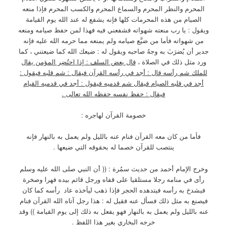
المحرم والنظر المحرم والسماع المحرم والكسب المحرم فإذا منعه
الصيام من هذه المحرمات كلها فإنه يشفع له عند الله يوم القيامة
ويقول : يا رب منعته شهواته فشفعني فيه فهذا لمن حفظ صيامه ومنعه
من شهواته فأما من ضيَّع صيامه ولم يمنعه مما حرمه الله عليه فإنه
جدير أن يُضرَبَ به وجهُ صاحبه ويقول له : ضيعك الله كما ضيعتني ، كما
ورد مثل ذلك في الصلاة ،
قال بعض السلف : إذا احتُضِر المؤمن يقال
للملك شم رأسه قال : أجد في رأسه القرآن فيقال : شم قلبه فيقول :
أجد في قلبه الصيام فيقال شم قدميه فيقول : أجد في قدميه القيام
فيقال : حفظ نفسه حفظه الله تعالى .
خصومة القرآن لهاجره :
فأما من كان معه القرآن فنام عنه بالليل ولم يعمل به بالنهار فإنه
ينتصب للقرآن خصما له بحقوقه التي ضيعها .
وخرج الإمام أحمد من حديث سمُرة : (( أن النبي صلى الله عليه وسلم
رأى في منامه رجلا مستلقيا على قفاه ورجل قائم بيده فهرا وصخرة
فيشدخ به رأسه فيتدهده الحجر فإذا ذهب ليأخذه عاد رأسه كما كان
فيصنع به مثل ذلك فسأل عنه فقيل له : هذا رجل آتاه الله القرآن فنام
عنه بالليل ولم يعمل به بالنهار فهو يفعل به ذلك إلى يوم القيامة )) وقد
خرجه البخاري بغير هذا اللفظ .