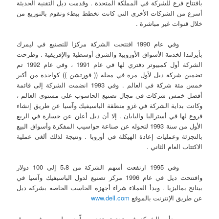
بافتتاح فرع للشركة في المملكة المتحدة . وقدمت ديل التقنية الحديثة
أسرع من الشركات الأخرى التي كانت تخطط ببطء وتقوم بالتوزيع من
خلال قنوات غير مباشرة .
وفي عام 1990 افتتحت الشركة مركزا للتصنيع في ليمرك
بأيرلندا لخدمة الأسواق الأوروبية والشرق أوسطية والإفريقية . وطرحت
الشركة أول كمبيوتر دفتري لها في عام 1991 ، وفي عام 1992 تم
تضمين شركة ديل لأول مرة في مجلة (( فورتشن )) كواحدة من أكبر
خمس مئة شركة في العالم . وفي 1993 انضمت الشركة إلى قائمة
أفضل خمس شركات في مجال تصنيع الحاسوب على مستوى العالم ،
وكانت بداية الشركة في غزو منطقة الباسيفيك وآسيا عن طريق إنشاء
فروع لها في أستراليا واليابان . إلا أن ديل أعلن عن خسارة في الربع
الأول من سنة 1993 لتحوله عن صناعة حواسيب المفكرة وأسواق البيع
بالتجزئة وعمليات إعادة الهيكلة في أوروبا . ونتيجة لذلك ألغى عملية
الاكتتاب العام الثاني .
وفي 1995 ارتفعت أسهم الشركة من 5،8 إلى 100 دولار
وافتتحت ديل في عام 1996 مركز تصنيع لدول الباسيفيك وآسيا في
بينانج بماليزيا . وبدأ العملاء شراء أجهزة الحاسب الخاصة بشركة ديل
عن طريق الإنترنت بالموقع
www.dell.com
وبدأت الشركة في تحقيق تقدم مطّرد وملموس في سوق